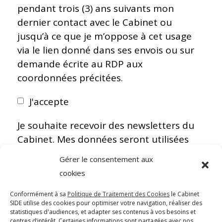
pendant trois (3) ans suivants mon
dernier contact avec le Cabinet ou
jusqu’à ce que je m’oppose à cet usage
via le lien donné dans ses envois ou sur
demande écrite au RDP aux
coordonnées précitées.
J'accepte
Je souhaite recevoir des newsletters du
Cabinet. Mes données seront utilisées
conformément à sa
Politique de
Gérer le consentement aux
Protection des Données
pendant trois
cookies
(3) ans suivants mon dernier contact
avec le Cabinet à moins que je
Conformément à sa
Politique de Traitement des Cookies
le Cabinet
SIDE utilise des cookies pour optimiser votre navigation, réaliser des
m’oppose à cet usage avant, via le lien
statistiques d'audiences, et adapter ses contenus à vos besoins et
centres d’intérêt. Certaines informations sont partagées avec nos